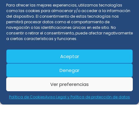
Para ofrecer las mejores experiencias, utilizamos tecnologías
Localización
como las cookies para almacenar y/o acceder a la información
del dispositivo. El consentimiento de estas tecnologías nos
permitirá procesar datos como el comportamiento de
C/Graham Bell, nº 3 - 1ºE, Edificio San Isidro
navegación o las identificaciones únicas en este sitio. No
18100 Armilla, Granada - España
consentir o retirar el consentimiento, puede afectar negativamente
(+34) 91 989 45 20
Teléfono:
a ciertas características y funciones.
info@externa.es
E-Mail:
Aceptar
Denegar
Ver preferencias
Política de Cookies
Aviso Legal y Política de protección de datos