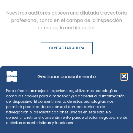
Nuestros auditores poseen una dilatada trayectoria
profesional, tanto en el campo de la inspección
como de la certificación.
CONTACTAR AHORA
Gestionar consentimiento
Para ofrecer las mejores experiencias, utilizamos tecnologías
como las cookies para almacenar y/o acceder a la información
del dispositivo. El consentimiento de estas tecnologías nos
permitirá procesar datos como el comportamiento de
navegación o las identificaciones únicas en este sitio. No
consentir o retirar el consentimiento, puede afectar negativamente
a ciertas características y funciones.