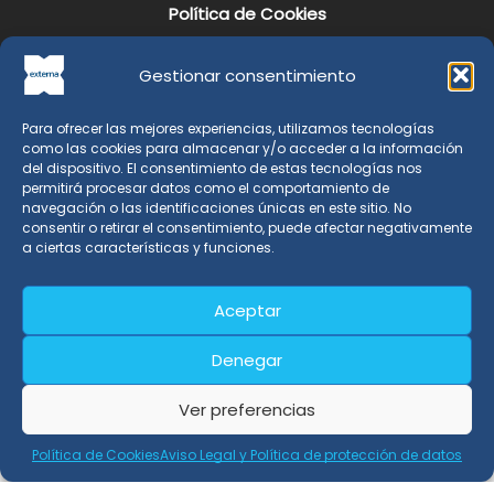
Política de Cookies
Gestionar consentimiento
Localización
Para ofrecer las mejores experiencias, utilizamos tecnologías
como las cookies para almacenar y/o acceder a la información
C/Graham Bell, nº 3 - 1ºE, Edificio San Isidro
del dispositivo. El consentimiento de estas tecnologías nos
18100 Armilla, Granada - España
permitirá procesar datos como el comportamiento de
(+34) 91 989 45 20
Teléfono:
navegación o las identificaciones únicas en este sitio. No
consentir o retirar el consentimiento, puede afectar negativamente
info@externa.es
E-Mail:
a ciertas características y funciones.
Aceptar
Denegar
Ver preferencias
Política de Cookies
Aviso Legal y Política de protección de datos