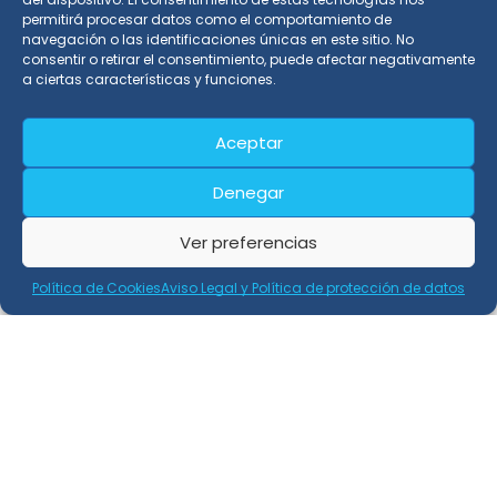
permitirá procesar datos como el comportamiento de
navegación o las identificaciones únicas en este sitio. No
consentir o retirar el consentimiento, puede afectar negativamente
Localización
a ciertas características y funciones.
C/Graham Bell, nº 3 - 1ºE, Edificio San Isidro
Aceptar
18100 Armilla, Granada - España
(+34) 91 989 45 20
Teléfono:
Denegar
info@externa.es
E-Mail:
Ver preferencias
Política de Cookies
Aviso Legal y Política de protección de datos