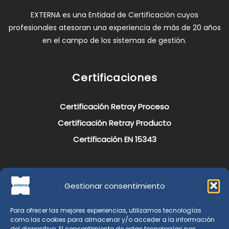
EXTERNA es una Entidad de Certificación cuyos
profesionales atesoran una experiencia de más de 20 años
en el campo de los sistemas de gestión.
Certificaciones
Certificación Retray Proceso
Certificación Retray Producto
Certificación EN 15343
Legal
Gestionar consentimiento
Aviso Legal y Política de Protección de Datos
Para ofrecer las mejores experiencias, utilizamos tecnologías
como las cookies para almacenar y/o acceder a la información
Política de Cookies
del dispositivo. El consentimiento de estas tecnologías nos