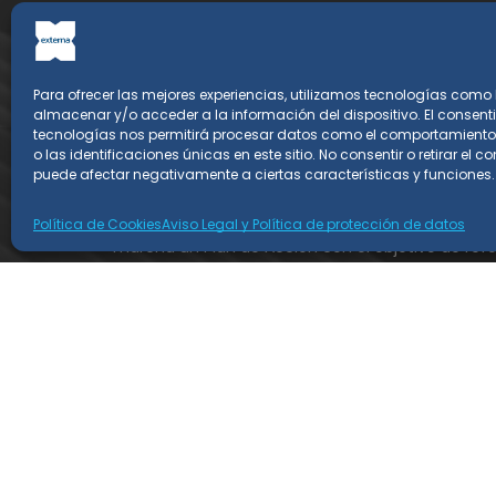
Para ofrecer las mejores experiencias, utilizamos tecnologías como
almacenar y/o acceder a la información del dispositivo. El consent
tecnologías nos permitirá procesar datos como el comportamient
o las identificaciones únicas en este sitio. No consentir o retirar el c
puede afectar negativamente a ciertas características y funciones.
Externa Soluciones S.L. ha sido beneficiaria de F
Política de Cookies
Aviso Legal y Política de protección de datos
marcha un Plan de Acción con el objetivo de refor
Programa Pyme Digital de la Cámara de Comerc