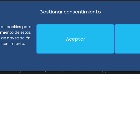
Gestionar consentimiento
 las cookies para
imiento de estas
o de navegación
Aceptar
onsentimiento,
ondos Europeos, cuyo objetivo es la mejora de la competitividad d
zar la digitalización y la competitividad de las pymes durante e
io de Granada. #EuropaSeSiente