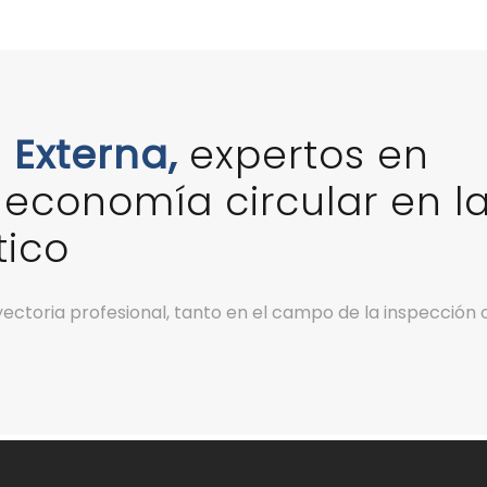
n
Externa,
expertos en
a economía circular en l
tico
yectoria profesional, tanto en el campo de la inspección