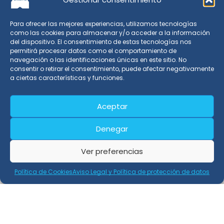
Para ofrecer las mejores experiencias, utilizamos tecnologías
como las cookies para almacenar y/o acceder a la información
del dispositivo. El consentimiento de estas tecnologías nos
Externa Soluciones S.L. ha sido beneficiaria de Fondos
permitirá procesar datos como el comportamiento de
Europeos, cuyo objetivo es la mejora de la competitividad
navegación o las identificaciones únicas en este sitio. No
de las PYMES, y gracias al cual ha puesto en marcha un
consentir o retirar el consentimiento, puede afectar negativamente
a ciertas características y funciones.
Plan de Acción con el objetivo de reforzar la digitalización y
la competitividad de las pymes durante el año 2024. Para
ello ha contado con el apoyo del Programa Pyme Digital de
Aceptar
la Cámara de Comercio de Granada. #EuropaSeSiente
Denegar
Ver preferencias
Política de Cookies
Aviso Legal y Política de protección de datos
Copyright © 2022
Externa
– Todos los derechos reservados