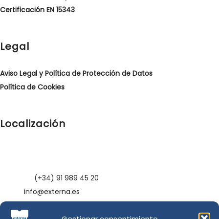
Certificación EN 15343
Legal
Aviso Legal y Política de Protección de Datos
Política de Cookies
Localización
C/Graham Bell, nº 3 – 1ºE, Edificio San Isidro
18100 Armilla, Granada – España
Teléfono:
(+34) 91 989 45 20
E-Mail:
info@externa.es
Gestionar consentimiento